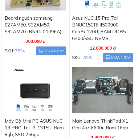
Board nguồn samsung
Asus NUC 15 Pro Tall
S27AM50, S32AM50,
BNUC15CRHI500000
S32AM70 (BN44-01096A)
Core5-120U, RAM DDR5-
6400/SSD NVMe
300.000 đ
12.000.000 đ
SKU:
7824
MUA NGAY
SKU:
7820
MUA NGAY
Máy Bộ Mini PC ASUS NUC
Main Lenovo ThinkPad X1
13 PRO Tall i3-1315U, Ram
Gen 4 i7 6600u Ram 16gb
8gb, SSD 256gb
1.400.000 đ