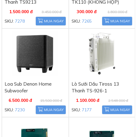
Thanh TS9213
TK110 (KHÔNG HỘP)
1.500.000 đ
300.000 đ
3.450.000 đ
1.800.000 đ
SKU:
7278
SKU:
7265
MUA NGAY
MUA NGAY
Loa Sub Denon Home
Lò Sưởi Dầu Tiross 13
Subwoofer
Thanh TS-926-1
6.500.000 đ
1.100.000 đ
15.500.000 đ
2.548.000 đ
SKU:
7230
SKU:
7177
MUA NGAY
MUA NGAY