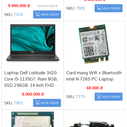
9.900.000 đ
10.990.000 đ
SKU:
7805
MUA NGAY
SKU:
7814
MUA NGAY
Laptop Dell Latitude 3420
Card mạng Wifi + Bluetooth
Core i5-1135G7, Ram 8GB,
intel N 7265 PC-Laptop
SSD 256GB, 14 Inch FHD
60.000 đ
6.000.000 đ
SKU:
7775
MUA NGAY
SKU:
7803
MUA NGAY