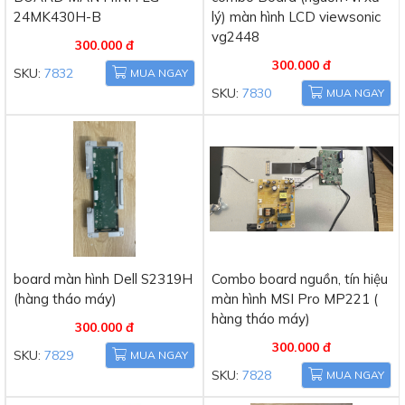
24MK430H-B
lý) màn hình LCD viewsonic
vg2448
300.000 đ
300.000 đ
SKU:
7832
MUA NGAY
SKU:
7830
MUA NGAY
board màn hình Dell S2319H
Combo board nguồn, tín hiệu
(hàng tháo máy)
màn hình MSI Pro MP221 (
hàng tháo máy)
300.000 đ
300.000 đ
SKU:
7829
MUA NGAY
SKU:
7828
MUA NGAY