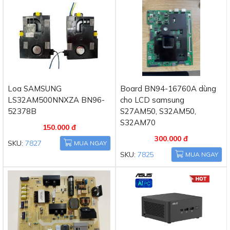
Loa SAMSUNG
Board BN94-16760A dùng
LS32AM500NNXZA BN96-
cho LCD samsung
52378B
S27AM50, S32AM50,
S32AM70
150.000 đ
300.000 đ
SKU:
7827
MUA NGAY
SKU:
7825
MUA NGAY