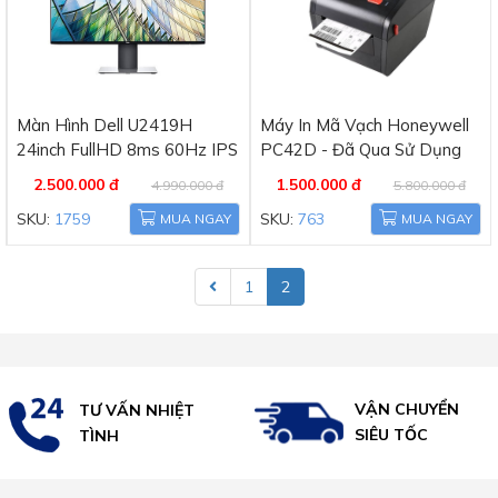
Màn Hình Dell U2419H
Máy In Mã Vạch Honeywell
24inch FullHD 8ms 60Hz IPS
PC42D - Đã Qua Sử Dụng
2.500.000 đ
1.500.000 đ
4.990.000 đ
5.800.000 đ
SKU:
1759
SKU:
763
MUA NGAY
MUA NGAY
1
2
VẬN CHUYỂN
UY TÍN HÀNG
SIÊU TỐC
ĐẦU