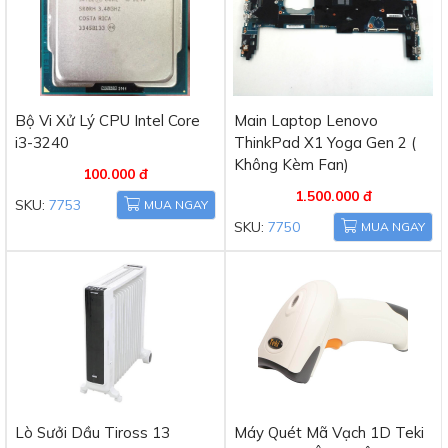
Bộ Vi Xử Lý CPU Intel Core
Main Laptop Lenovo
i3-3240
ThinkPad X1 Yoga Gen 2 (
Không Kèm Fan)
100.000 đ
1.500.000 đ
SKU:
7753
MUA NGAY
SKU:
7750
MUA NGAY
Lò Sưởi Dầu Tiross 13
Máy Quét Mã Vạch 1D Teki