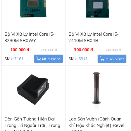
Bộ Vi Xử Lý Intel Core i5-
Bộ Vi Xử Lý Intel Core i5-
3230M SR0WY
2410M SR04B
100.000 đ
300.000 đ
750.000 đ
500.000 đ
SKU:
7161
SKU:
6911
MUA NGAY
MUA NGAY
Đèn Gắn Tường Hiện Đại
Loa Sân Vườn (Cảnh Quan
Trang Trí Ngoài Trời , Trong
Khí Hậu Khắc Nghiệt) Revel