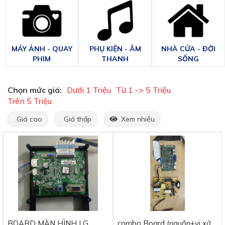
MÁY ẢNH - QUAY
PHỤ KIỆN - ÂM
NHÀ CỬA - ĐỜI
PHIM
THANH
SỐNG
Chọn mức giá:
Dưới 1 Triệu
Từ 1 -> 5 Triệu
Trên 5 Triệu
Giá cao
Giá thấp
Xem nhiều
BOARD MÀN HÌNH LG
combo Board (nguồn+vi xử