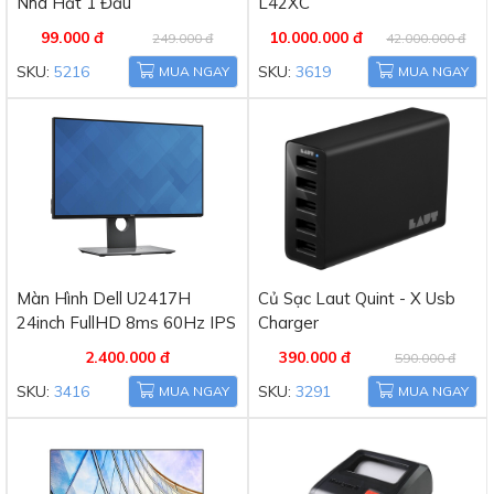
Nhà Hắt 1 Đầu
L42XC
99.000 đ
10.000.000 đ
249.000 đ
42.000.000 đ
SKU:
5216
SKU:
3619
MUA NGAY
MUA NGAY
Màn Hình Dell U2417H
Củ Sạc Laut Quint - X Usb
24inch FullHD 8ms 60Hz IPS
Charger
2.400.000 đ
390.000 đ
590.000 đ
SKU:
3416
SKU:
3291
MUA NGAY
MUA NGAY