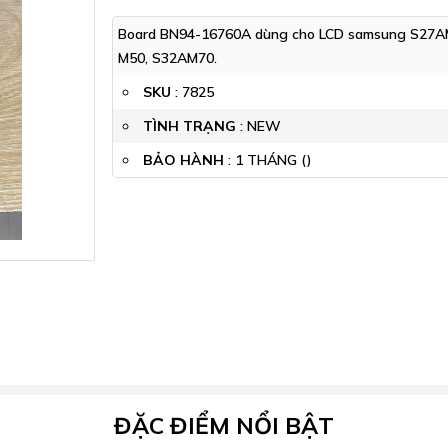
Board BN94-16760A dùng cho LCD samsung S27A
M50, S32AM70.
SKU
:
7825
TÌNH TRẠNG
: NEW
BẢO HÀNH
: 1 THÁNG ()
ĐẶC ĐIỂM NỔI BẬT