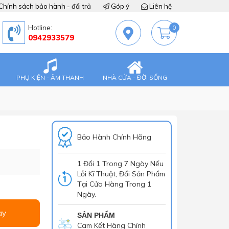
Chính sách bảo hành - đổi trả
Góp ý
Liên hệ
Hotline:
0
0942933579
PHỤ KIỆN - ÂM THANH
NHÀ CỬA - ĐỜI SỐNG
Bảo Hành Chính Hãng
1 Đổi 1 Trong 7 Ngày Nếu
Lỗi Kĩ Thuật, Đổi Sản Phẩm
Tại Cửa Hàng Trong 1
Ngày.
ay
SẢN PHẨM
Cam Kết Hàng Chính