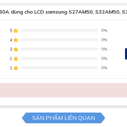
60A dùng cho LCD samsung S27AM50, S32AM50, 
5
0%
4
0%
3
0%
2
0%
1
0%
SẢN PHẨM LIÊN QUAN