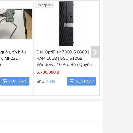
Trả góp 0%
uồn, tín hiệu
Dell OptiPlex 7060 i5 8500 |
Card Màn Hình
ro MP221 (
RAM 16GB | SSD 512GB |
SFF – AMD R7 
)
Windows 10 Pro Bản Quyền
– Xuất 2 Màn H
DisplayPort)
5.700.000 đ
1.200.000 đ
MUA NGAY
SKU:
7849
MUA NGAY
SKU:
7858