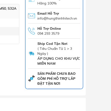
Hãng 100%
M50, S32A
Email Hỗ Trợ
info@hungthinhhitech.vn
Hỗ Trợ Online
094 293 3579
Ship Cod Tận Nơi
( Tiêu Chuẩn Từ 1 > 3
Ngày )
ÁP DỤNG CHO KHU VỰC
MIỀN NAM
SẢN PHẨM CHƯA BAO
GỒM PHÍ HỖ TRỢ LẮP
ĐẶT TẬN NƠI