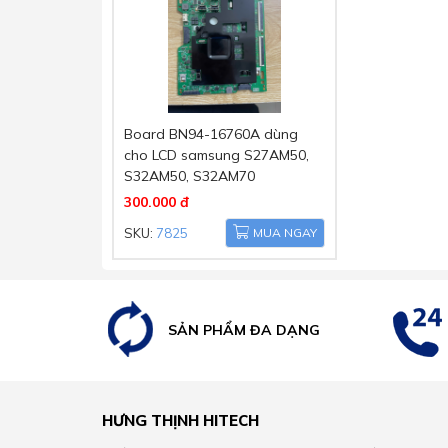
Board BN94-16760A dùng
cho LCD samsung S27AM50,
S32AM50, S32AM70
300.000 đ
SKU:
7825
MUA NGAY
SẢN PHẨM ĐA DẠNG
HƯNG THỊNH HITECH