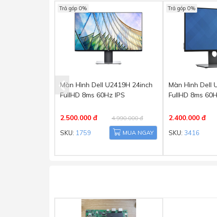
Trả góp 0%
Trả góp 0%
Màn Hình Dell U2419H 24inch
Màn Hình Dell 
FullHD 8ms 60Hz IPS
FullHD 8ms 60H
2.500.000 đ
2.400.000 đ
4.990.000 đ
SKU:
1759
MUA NGAY
SKU:
3416