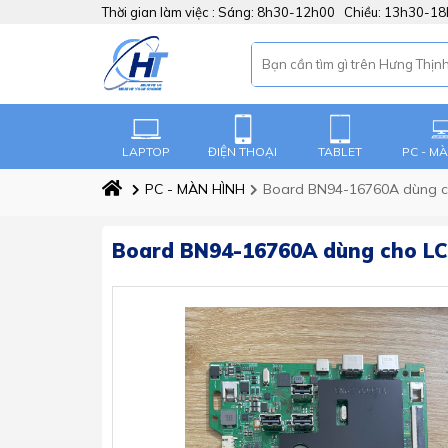
Thời gian làm việc :
Sáng: 8h30-12h00 Chiều: 13h30-1
LAPTOP
ĐIỆN THOẠI
TABLET
PC - M
PC - MÀN HÌNH
Board BN94-16760A dùng 
Board BN94-16760A dùng cho L