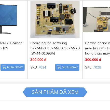
U2417H 24inch
Board nguồn samsung
Combo board ng
z IPS
S27AM50, S32AM50, S32AM70
màn hình MSI P
(BN44-01096A)
hàng tháo máy
300.000 đ
300.000 đ
MUA NGAY
SKU:
7824
MUA NGAY
SKU:
7828
SẢN PHẨM ĐÃ XEM