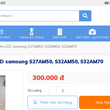
8h00
ÀN HÌNH
HÀNG GIA DỤNG
ĐIỆN MÁY
MÁY ẢNH - QUAY PHIM
cho LCD samsung S27AM50, S32AM50, S32AM70
CD samsung S27AM50, S32AM50, S32AM70
300.000 đ
Số Lượng
Mua Ng
Thêm Vào Giỏ Hàng