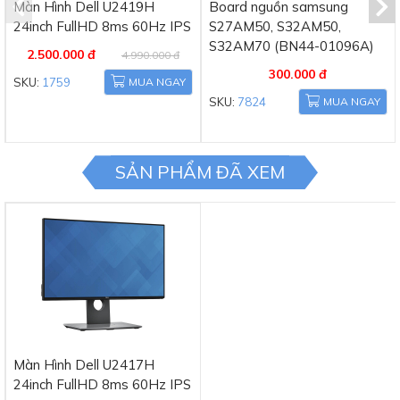
Màn Hình Dell U2419H
Board nguồn samsung
24inch FullHD 8ms 60Hz IPS
S27AM50, S32AM50,
S32AM70 (BN44-01096A)
2.500.000 đ
4.990.000 đ
300.000 đ
SKU:
1759
MUA NGAY
SKU:
7824
MUA NGAY
SẢN PHẨM ĐÃ XEM
Màn Hình Dell U2417H
24inch FullHD 8ms 60Hz IPS