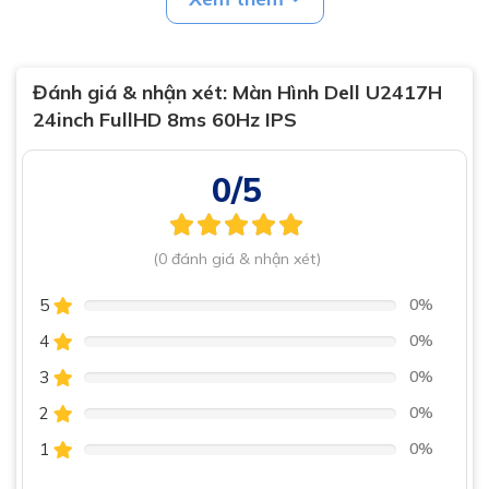
Đánh giá & nhận xét:
Màn Hình Dell U2417H
24inch FullHD 8ms 60Hz IPS
Chất lượng hình ảnh sống động
Sản phẩm có độ phân giải Full HD (1920x1080 pixels), độ tương
0/5
phản tĩnh 1000:1 và thời gian đáp ứng 8 ms, mang đến bạn
những khung hình sống động với chất lượng cao, đáp ứng các
nhu cầu làm việc, học tập hoặc giải trí của bạn.
(0 đánh giá & nhận xét)
5
0%
4
0%
3
0%
2
0%
1
0%