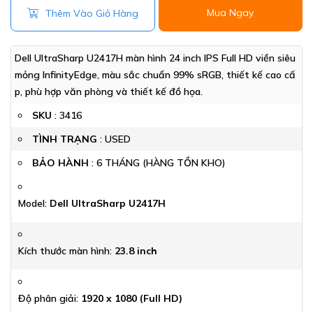
Mua Ngay
Thêm Vào Giỏ Hàng
Dell UltraSharp U2417H màn hình 24 inch IPS Full HD viền siêu
mỏng InfinityEdge, màu sắc chuẩn 99% sRGB, thiết kế cao cấ
p, phù hợp văn phòng và thiết kế đồ họa.
SKU
:
3416
TÌNH TRẠNG
: USED
BẢO HÀNH
: 6 THÁNG (HÀNG TỒN KHO)
Model:
Dell UltraSharp U2417H
Kích thước màn hình:
23.8 inch
Độ phân giải:
1920 x 1080 (Full HD)