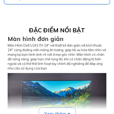
Độ phủ màu:
99% sRGB
Cổng kết nối:
HDMI, DisplayPort, Mini DisplayPort, USB H
ub
ĐẶC ĐIỂM NỔI BẬT
Màn hình đơn giản
Chuẩn treo tường:
VESA 100x100
Màn Hình Dell U2417H 24" với thiết kế đơn giản với kích thước
24'' cùng đường viền mỏng ấn tượng, giúp tối ưu hóa tầm nhìn và
mang lại bạn hình ảnh rõ nét ở mọi góc nhìn. Màn hình có chân
đế vững vàng, giúp hạn chế rung lắc khi có chấn động từ bên
ngoài và có thể thể linh hoạt tùy chỉnh độ nghiêng để đáp ứng
nhu cầu sử dụng của bạn.
Xem thêm