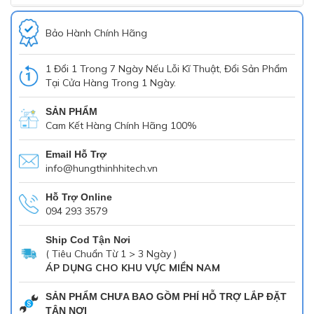
Tấm nền:
IPS
Bảo Hành Chính Hãng
1 Đổi 1 Trong 7 Ngày Nếu Lỗi Kĩ Thuật, Đổi Sản Phẩm
Tỷ lệ màn hình:
16:9
Tại Cửa Hàng Trong 1 Ngày.
SẢN PHẨM
Cam Kết Hàng Chính Hãng 100%
Thời gian phản hồi:
6ms
Email Hỗ Trợ
info@hungthinhhitech.vn
Độ sáng:
250 cd/m²
Hỗ Trợ Online
094 293 3579
Tần số quét:
60Hz
Ship Cod Tận Nơi
( Tiêu Chuẩn Từ 1 > 3 Ngày )
ÁP DỤNG CHO KHU VỰC MIỀN NAM
Góc nhìn:
178° / 178°
SẢN PHẨM CHƯA BAO GỒM PHÍ HỖ TRỢ LẮP ĐẶT
TẬN NƠI