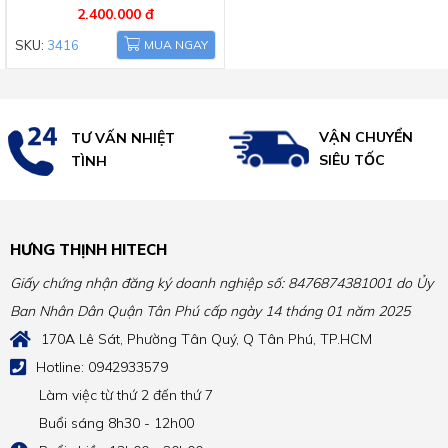
2.400.000 đ
SKU:
3416
MUA NGAY
VẬN CHUYỂN
TƯ VẤN NHIỆT
SIÊU TỐC
TÌNH
HƯNG THỊNH HITECH
Giấy chứng nhận đăng ký doanh nghiệp số: 8476874381001 do Ủy
Ban Nhân Dân Quận Tân Phú cấp ngày 14 tháng 01 năm 2025
170A Lê Sát, Phường Tân Quý, Q Tân Phú, TP.HCM
Hotline: 0942933579
Làm việc từ thứ 2 đến thứ 7
Buổi sáng 8h30 - 12h00