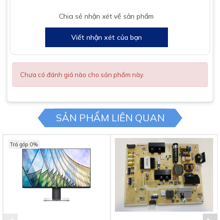
Chia sẻ nhận xét về sản phẩm
Tích hợp đa dạng cổng kết nối
Viết nhận xét của bạn
Màn Hình Dell U2417H 24" có thể kết nối với nhiều thiết bị điện
tử khác thông qua cổng DVI-D (HDCP), USB, HDMI một cách
nhanh chóng, tiện lợi.
Chưa có đánh giá nào cho sản phẩm này.
SẢN PHẨM LIÊN QUAN
Trả góp 0%