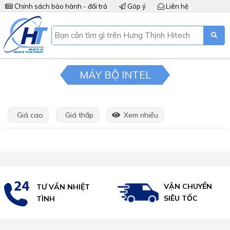
Chính sách bảo hành - đổi trả
Góp ý
Liên hệ
MÁY BỘ INTEL
Giá cao
Giá thấp
Xem nhiều
VẬN CHUYỂN
TƯ VẤN NHIỆT
SIÊU TỐC
TÌNH