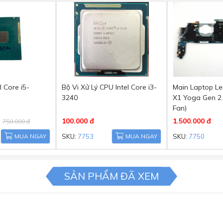
l Core i5-
Bộ Vi Xử Lý CPU Intel Core i3-
Main Laptop L
3240
X1 Yoga Gen 2
Fan)
100.000 đ
1.500.000 đ
750.000 đ
MUA NGAY
SKU:
7753
MUA NGAY
SKU:
7750
SẢN PHẨM ĐÃ XEM