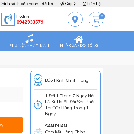
Chính sách bảo hành - đổi trả
Góp ý
Liên hệ
Hotline:
0
0942933579
PHỤ KIỆN - ÂM THANH
NHÀ CỬA - ĐỜI SỐNG
Bảo Hành Chính Hãng
1 Đổi 1 Trong 7 Ngày Nếu
Lỗi Kĩ Thuật, Đổi Sản Phẩm
Tại Cửa Hàng Trong 1
Ngày.
ay
SẢN PHẨM
Cam Kết Hàng Chính