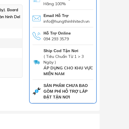
Hãng 100%
áy). Board
Email Hỗ Trợ
àn hình Del
info@hungthinhhitech.vn
Hỗ Trợ Online
094 293 3579
Ship Cod Tận Nơi
( Tiêu Chuẩn Từ 1 > 3
Ngày )
ÁP DỤNG CHO KHU VỰC
MIỀN NAM
SẢN PHẨM CHƯA BAO
GỒM PHÍ HỖ TRỢ LẮP
ĐẶT TẬN NƠI