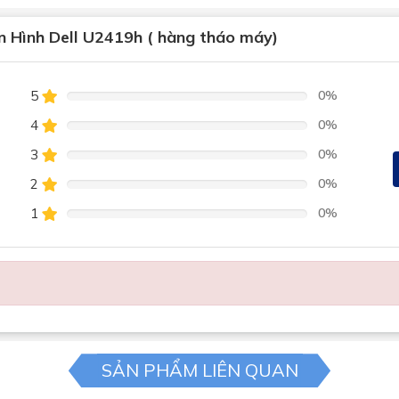
 Hình Dell U2419h ( hàng tháo máy)
5
0%
4
0%
3
0%
2
0%
1
0%
SẢN PHẨM LIÊN QUAN