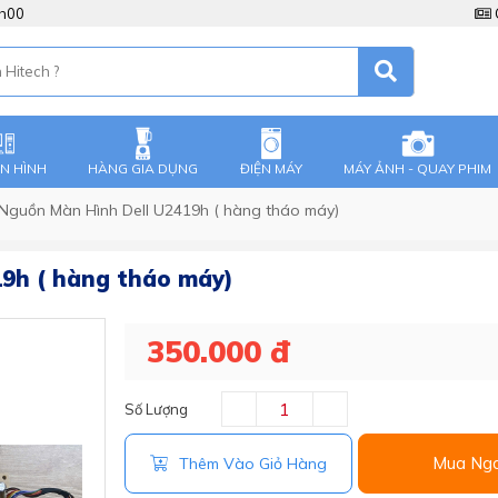
8h00
ÀN HÌNH
HÀNG GIA DỤNG
ĐIỆN MÁY
MÁY ẢNH - QUAY PHIM
Nguồn Màn Hình Dell U2419h ( hàng tháo máy)
9h ( hàng tháo máy)
350.000 đ
Số Lượng
Mua Ng
Thêm Vào Giỏ Hàng