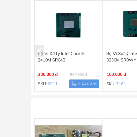
Bộ Vi Xử Lý Intel Core i5-
Bộ Vi Xử Lý Inte
2410M SR04B
3230M SR0WY
300.000 đ
100.000 đ
500.000 đ
SKU:
6911
MUA NGAY
SKU:
7161