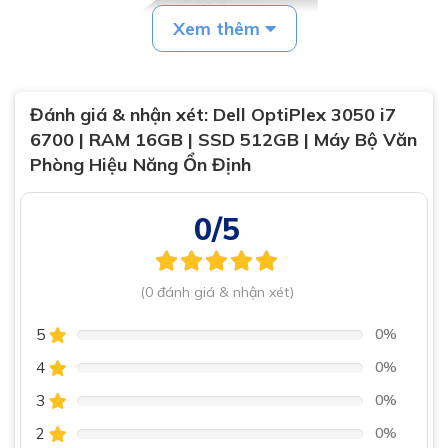
Xem thêm
Đánh giá & nhận xét:
Dell OptiPlex 3050 i7
6700 | RAM 16GB | SSD 512GB | Máy Bộ Văn
Phòng Hiệu Năng Ổn Định
0/5
(0 đánh giá & nhận xét)
5
0%
4
0%
Hiệu năng mạnh mẽ với Intel Core i7 6700
3
0%
Dell OptiPlex 3050 được trang bị
CPU Intel
Core i7 6700
với 4 nhân 8 luồng, xung nhịp
2
0%