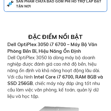
SẢN PHẨM CHƯA BAO GỒM PHÍ HỖ TRỢ LẮP ĐẶT
TẬN NƠI
ĐẶC ĐIỂM NỔI BẬT
Dell OptiPlex 3050 i7 6700 – Máy Bộ Văn
Phòng Bền Bỉ, Hiệu Năng Ổn Định
Dell OptiPlex 3050 là dòng máy bộ doanh
nghiệp được đánh giá cao nhờ độ bền, hiệu
năng ổn định và khả năng hoạt động lâu dài.
Với cấu hình
Intel Core i7 6700, RAM 8GB và
SSD 256GB
, chiếc máy này đáp ứng tốt nhu
cầu làm việc văn phòng, kế toán, quản lý dữ
liệu và học tập.