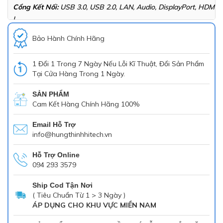
Cổng Kết Nối:
USB 3.0, USB 2.0, LAN, Audio, DisplayPort, HDM
I
Thiết Kế:
Nhỏ Gọn, Chắc Chắn, Tiết Kiệm Không Gian Làm Việ
Bảo Hành Chính Hãng
C, Phù Hợp Văn Phòng Và Doanh Nghiệp
1 Đổi 1 Trong 7 Ngày Nếu Lỗi Kĩ Thuật, Đổi Sản Phẩm
Tại Cửa Hàng Trong 1 Ngày.
SẢN PHẨM
Cam Kết Hàng Chính Hãng 100%
Email Hỗ Trợ
info@hungthinhhitech.vn
Hỗ Trợ Online
094 293 3579
Ship Cod Tận Nơi
( Tiêu Chuẩn Từ 1 > 3 Ngày )
ÁP DỤNG CHO KHU VỰC MIỀN NAM