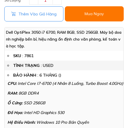
Số Lượng
Mua Ngay
Thêm Vào Giỏ Hàng
Dell OptiPlex 3050 i7 6700, RAM 8GB, SSD 256GB. Máy bộ doa
nh nghiệp bền bỉ, hiệu năng ổn định cho văn phòng, kế toán v
à học tập.
SKU
:
7861
TÌNH TRẠNG
: USED
BẢO HÀNH
: 6 THÁNG ()
CPU:
Intel Core I7-6700 (4 Nhân 8 Luồng, Turbo Boost 4.0GHz)
RAM:
8GB DDR4
Ổ Cứng:
SSD 256GB
Đồ Họa:
Intel HD Graphics 530
Hệ Điều Hành:
Windows 10 Pro Bản Quyền