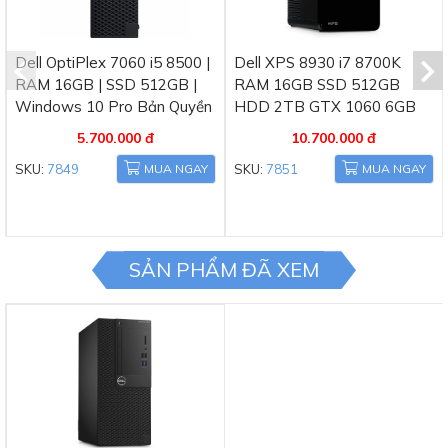
hoạt động ổn định trong thời gian dài và phù
hợp với môi trường văn phòng hoặc doanh
nghiệp.
Dell OptiPlex 7060 i5 8500 |
Dell XPS 8930 i7 8700K
RAM 16GB | SSD 512GB |
RAM 16GB SSD 512GB
Windows 10 Pro Bản Quyền
HDD 2TB GTX 1060 6GB
5.700.000 đ
10.700.000 đ
SKU:
7849
MUA NGAY
SKU:
7851
MUA NGAY
SẢN PHẨM ĐÃ XEM