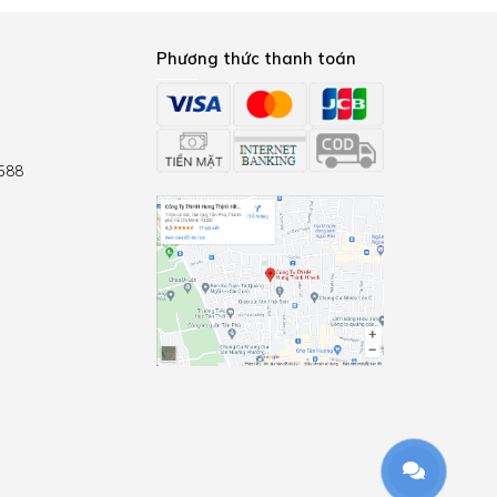
Phương thức thanh toán
 có đường kính 150mm, giúp cho không gian
hô hấp do khói và mùi thức ăn tạo ra trong
9
 588
u điện năng trong quá trình sử dụng.
ỏi gian bếp trong thời gian ngắn.
g được ủy quyền từ KAFF GERMANY.