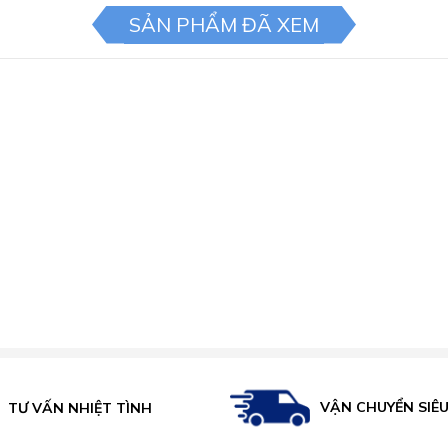
SẢN PHẨM ĐÃ XEM
VẬN CHUYỂN SIÊ
TƯ VẤN NHIỆT TÌNH
 Led 2x2W giúp người nội trợ có thể nấu ăn dễ dàng, có đượ