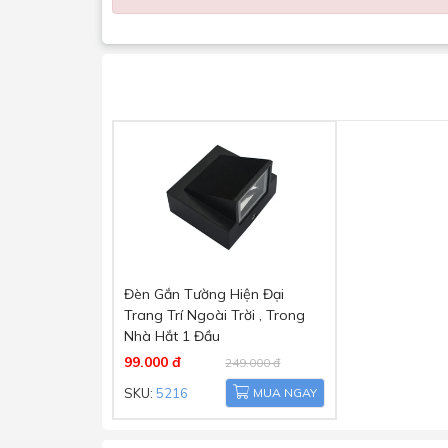
Động cơ
Motor 1x170W
Máy có động cơ Motor 1x170W tạo nên khả n
nhanh chóng hút mùi, giúp cho không gian b
Độ ồn tối đa 48dB
Với máy hút mùi âm tủ của KAFF KF-GB905 đượ
ồn tối đa 48db. Điều này có thể thấy máy hoạ
Đèn Gắn Tường Hiện Đại
Trang Trí Ngoài Trời , Trong
Nhà Hắt 1 Đầu
99.000 đ
249.000 đ
SKU:
5216
MUA NGAY