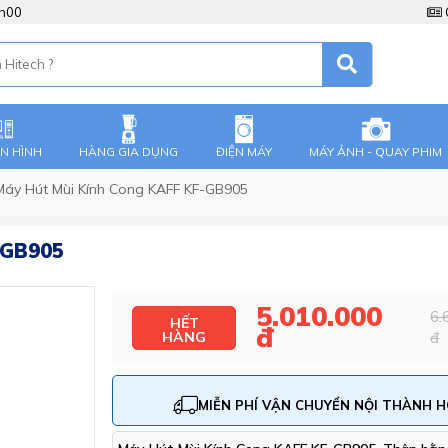
8h00
ÀN HÌNH
HÀNG GIA DỤNG
ĐIỆN MÁY
MÁY ẢNH - QUAY PHIM
Máy Hút Mùi Kính Cong KAFF KF-GB905
-GB905
5.010.000
6.
HẾT
đ
HÀNG
đ
MIỄN PHÍ VẬN CHUYỂN NỘI THÀNH 