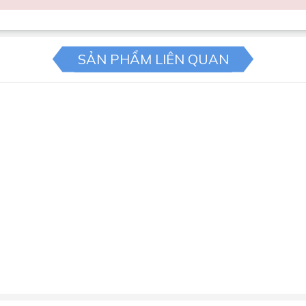
SẢN PHẨM LIÊN QUAN
ăng hút mùi mạnh mẽ. Đặc biệt với những không gian bếp 
ếp thoáng hơn.
c kiểm soát hoàn hảo sao cho có thể dung hòa được tốc độ h
t động khá êm ái, không phát ra tiếng ồn khó chịu.