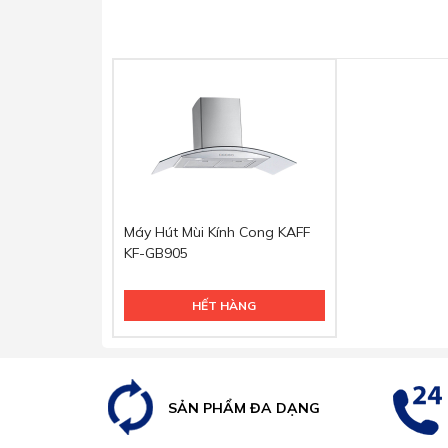
Máy Hút Mùi Kính Cong KAFF
KF-GB905
HẾT HÀNG
SẢN PHẨM ĐA DẠNG
Đèn
chiếu sáng Led 2x2W
Máy được thiết kế với 2 bóng đèn chiếu sáng