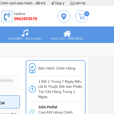
Chính sách bảo hành - đổi trả
Góp ý
Liên hệ
Hotline:
0
0942933579
PHỤ KIỆN - ÂM THANH
NHÀ CỬA - ĐỜI SỐNG
Bảo Hành Chính Hãng
680.000
1 Đổi 1 Trong 7 Ngày Nếu
Lỗi Kĩ Thuật, Đổi Sản Phẩm
Tại Cửa Hàng Trong 1
Ngày.
HCM
SẢN PHẨM
Cam Kết Hàng Chính