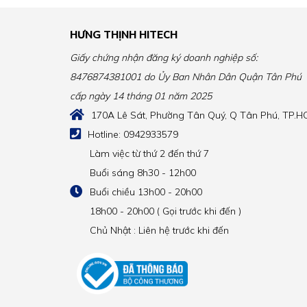
lượng ánh sáng vừa phải, không gây chói mắt
HƯNG THỊNH HITECH
Đường kính ống thoát 150mm
+ 2m 
Kaff KF-GB905
có hai chế độ hút khử mùi b
Giấy chứng nhận đăng ký doanh nghiệp số:
bếp của gia đình bạn trong lành hơn, bảo vệ
8476874381001 do Ủy Ban Nhân Dân Quận Tân Phú
quá trình chế biến thức ăn.
cấp ngày 14 tháng 01 năm 2025
Điện áp 220-240V/50Hz
170A Lê Sát, Phường Tân Quý, Q Tân Phú, TP.
Máy sử dụng nguồn điện áp 220-240V/50Hz, m
Hotline: 0942933579
Công suất hút 1000 m3/h
Làm việc từ thứ 2 đến thứ 7
Máy cho công suất hút từ 1000 m3/h, tạo công
Buổi sáng 8h30 - 12h00
HƯNG THỊNH HITECH tự hào là đơn
Buổi chiều 13h00 - 20h00
18h00 - 20h00 ( Gọi trước khi đến )
Chủ Nhật : Liên hệ trước khi đến