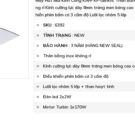
Máy Hút Mùi Kính Cong KAFF KF-GB905. Thân bằn
ng rỉ Kính cường lực dày 8mm tráng men bóng cao 
hiển phím bấm cơ 3 cấm độ Lưới lọc nhôm 5 lớp
SKU
:
6392
TÌNH TRẠNG
: NEW
BẢO HÀNH
: 3 NĂM (HÀNG NEW SEAL)
Thân bằng inox không rỉ
Kính cường lực dày 8mm tráng men bóng cao 
Điều khiển phím bấm cơ 3 cấm độ
Lưới lọc nhôm 5 lớp + than hoạt tính
Đèn led 2x2W
Motor Turbin 1x170W
Công suất hút tối đa 1000m3/h
Độ ồn maximum 48dB