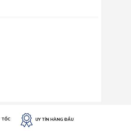
U TỐC
UY TÍN HÀNG ĐẦU
c ánh sáng cho không gian nấu ăn, cung cấp