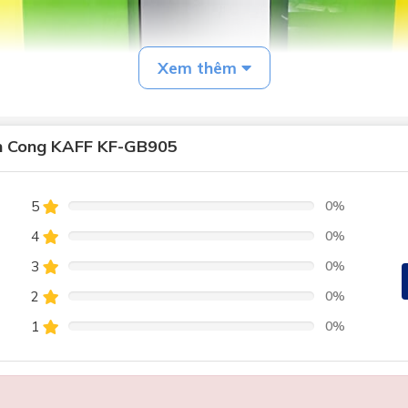
Xem thêm
h Cong KAFF KF-GB905
5
0%
4
0%
3
0%
2
0%
1
0%