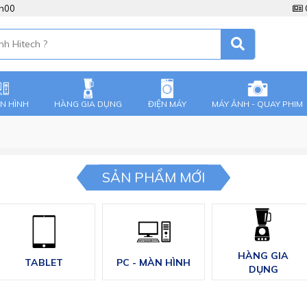
8h00
ÀN HÌNH
HÀNG GIA DỤNG
ĐIỆN MÁY
MÁY ẢNH - QUAY PHIM
SẢN PHẨM MỚI
HÀNG GIA
TABLET
PC - MÀN HÌNH
DỤNG