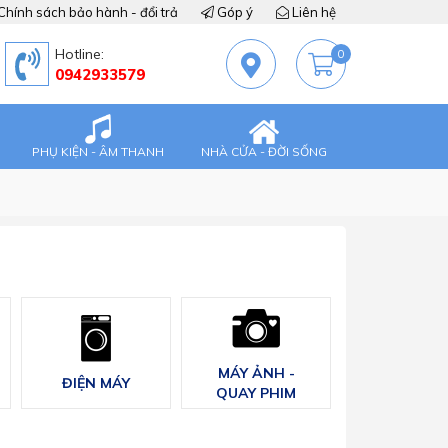
Chính sách bảo hành - đổi trả
Góp ý
Liên hệ
Hotline:
0
0942933579
PHỤ KIỆN - ÂM THANH
NHÀ CỬA - ĐỜI SỐNG
MÁY ẢNH -
ĐIỆN MÁY
QUAY PHIM